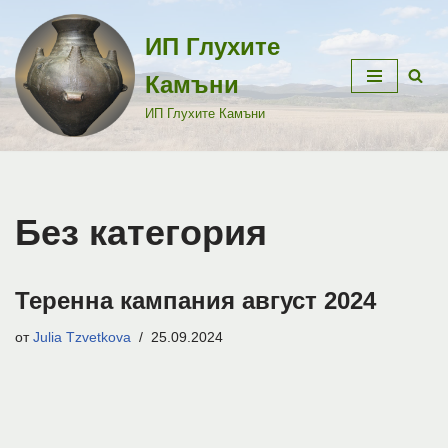
ИП Глухите
Продължете
към
Камъни
съдържанието
ИП Глухите Камъни
Без категория
Теренна кампания август 2024
от
Julia Tzvetkova
25.09.2024