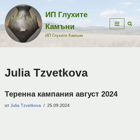
ИП Глухите
Продължете
към
Камъни
съдържанието
ИП Глухите Камъни
Julia Tzvetkova
Теренна кампания август 2024
от
Julia Tzvetkova
25.09.2024